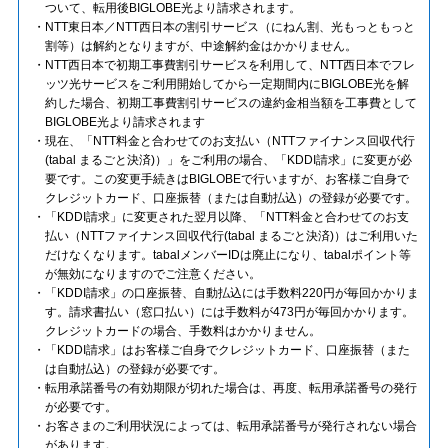
ついて、転用後BIGLOBE光より請求されます。
NTT東日本／NTT西日本の割引サービス（にねん割、光もっともっと
割等）は解約となりますが、中途解約金はかかりません。
NTT西日本で初期工事費割引サービスを利用して、NTT西日本でフレ
ッツ光サービスをご利用開始してから一定期間内にBIGLOBE光を解
約した場合、初期工事費割引サービスの違約金相当額を工事費として
BIGLOBE光より請求されます
現在、「NTT料金と合わせてのお支払い（NTTファイナンス回収代行
(tabal まるごと決済)）」をご利用の場合、「KDDI請求」に変更が必
要です。この変更手続きはBIGLOBEで行いますが、お客様ご自身で
クレジットカード、口座振替（または自動払込）の登録が必要です。
「KDDI請求」に変更された翌月以降、「NTT料金と合わせてのお支
払い（NTTファイナンス回収代行(tabal まるごと決済)）はご利用いた
だけなくなります。tabalメンバーIDは廃止になり、tabalポイント等
が無効になりますのでご注意ください。
「KDDI請求」の口座振替、自動払込には手数料220円が毎回かかりま
す。請求書払い（窓口払い）には手数料が473円が毎回かかります。
クレジットカードの場合、手数料はかかりません。
「KDDI請求」はお客様ご自身でクレジットカード、口座振替（また
は自動払込）の登録が必要です。
転用承諾番号の有効期限が切れた場合は、再度、転用承諾番号の発行
が必要です。
お客さまのご利用状況によっては、転用承諾番号が発行されない場合
があります。