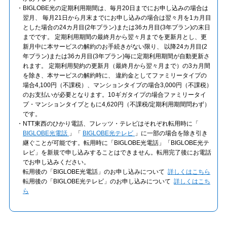
BIGLOBE光の定期利用期間は、毎月20日までにお申し込みの場合は
翌月、 毎月21日から月末までにお申し込みの場合は翌々月を1カ月目
とした場合の24カ月目(2年プラン)または36カ月目(3年プラン)の末日
までです。 定期利用期間の最終月から翌々月までを更新月とし、更
新月中に本サービスの解約のお手続きがない限り、 以降24カ月目(2
年プラン)または36カ月目(3年プラン)毎に定期利用期間が自動更新さ
れます。 定期利用契約の更新月（最終月から翌々月まで）の3カ月間
を除き、本サービスの解約時に、 違約金としてファミリータイプの
場合4,100円（不課税）、マンションタイプの場合3,000円（不課税）
のお支払いが必要となります。10ギガタイプの場合ファミリータイ
プ・マンションタイプともに4,620円（不課税/定期利用期間問わず）
です。
NTT東西のひかり電話、フレッツ・テレビはそれぞれ転用時に「
BIGLOBE光電話
」「
BIGLOBE光テレビ
」に一部の場合を除き引き
継ぐことが可能です。転用時に「BIGLOBE光電話」「BIGLOBE光テ
レビ」を新規で申し込みすることはできません。転用完了後にお電話
でお申し込みください。
転用後の「BIGLOBE光電話」のお申し込みについて
詳しくはこちら
転用後の「BIGLOBE光テレビ」のお申し込みについて
詳しくはこち
ら